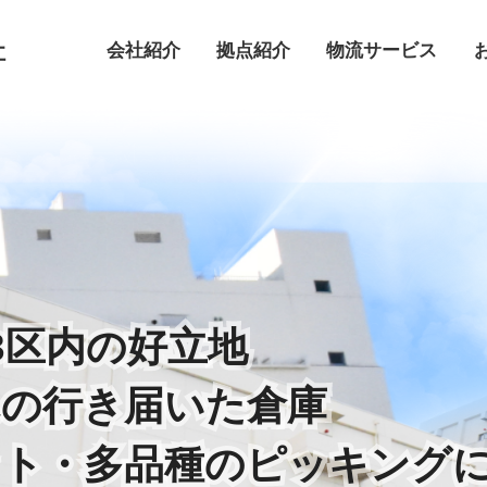
社
会社紹介
拠点紹介
物流サービス
3区内の好立地
3区内の好立地
れの行き届いた倉庫
れの行き届いた倉庫
ット・多品種の
ット・多品種の
ピッキング
ピッキング