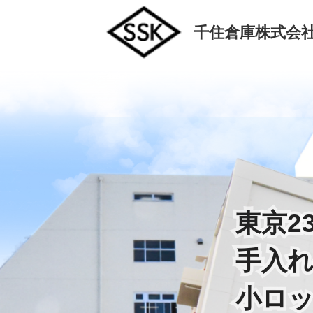
千住倉庫株式会
東京2
東京2
手入
手入
小ロ
小ロ